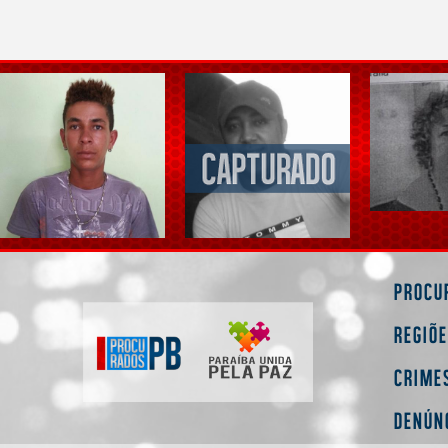
Procu
Regiõ
Crime
Denún