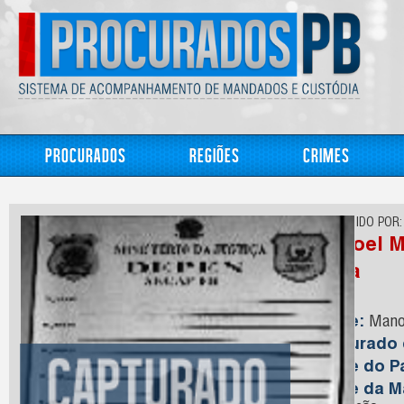
Procurados
Regiões
Crimes
CONHECIDO POR:
Manoel M
Silva
Nome:
Manoe
Capturado
Nome do Pa
Nome da M