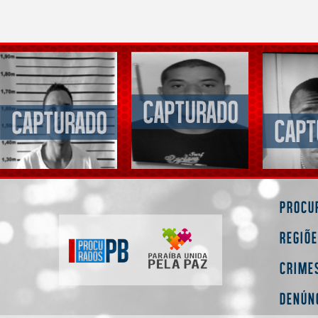
Procu
Regiõ
Crime
Denún