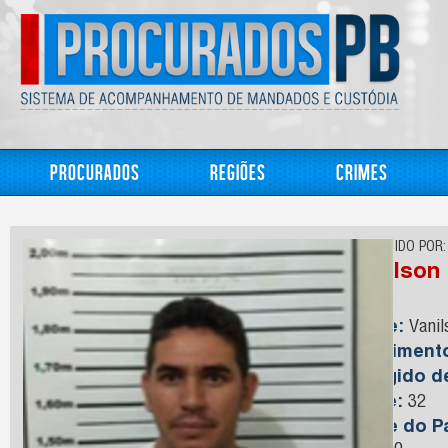
Procurados
Regiões
Crimes
CONHECIDO POR:
Vanilson
Nome:
Vanil
Nasciment
Foragido 
Idade:
32
Nome do Pa