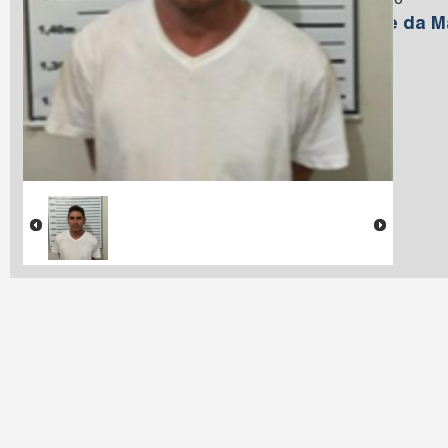
Macedo
Nome da M
Farias