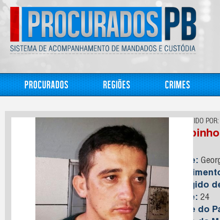
Procurados
Regiões
Crimes
CONHECIDO POR:
Felipinho
Nome:
Georg
Nasciment
Foragido 
Idade:
24
Nome do Pa