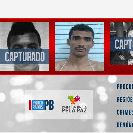
Procu
Regiõ
Crime
Denún