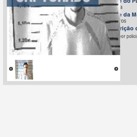
Nome do Pa
Ferreira
Nome da M
Medeiros
Descrição 
Preso por polic