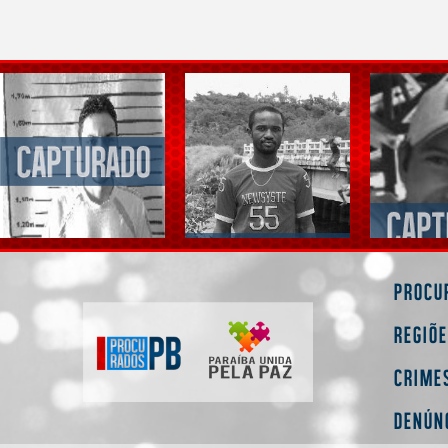
Procu
Regiõ
Crime
Denún