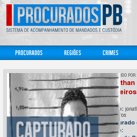
Procurados
Regiões
Crimes
CONHECIDO POR:
jonathan 
Medeiros
Nome:
jonat
Medeiros
Capturado
Idade: