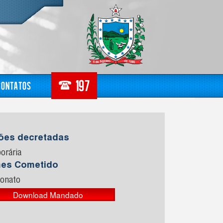
Contatos
sões decretadas
orária
mes Cometido
ionato
Download Mandado