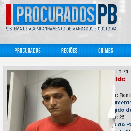
Procurados
Regiões
Crimes
CONHECIDO POR:
Ronildo
Nome:
Ronil
Nasciment
Foragido 
Idade:
25
Nome do Pa