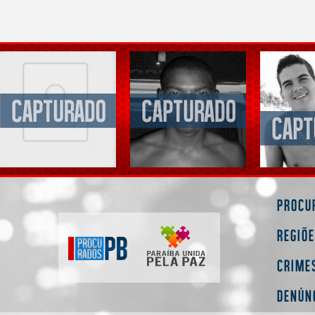
Procu
Regiõ
Crime
Denún