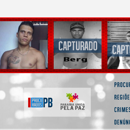
Procu
Regiõ
Crime
Denún