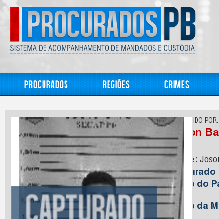
Procurados
Regiões
Crimes
CONHECIDO POR:
Joson Ba
Nome:
Joson
Capturado
Nome do Pa
Silva
Nome da M
silva