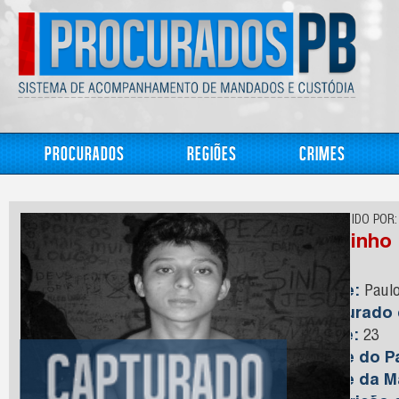
Procurados
Regiões
Crimes
CONHECIDO POR:
Paulinho
Nome:
Paulo
Capturado
Idade:
23
Nome do Pa
Nome da M