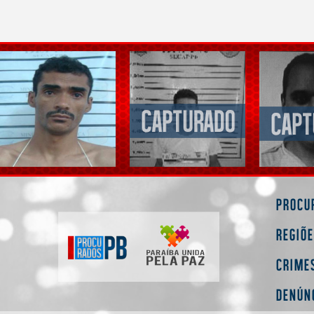
Procu
Regiõ
Crime
Denún