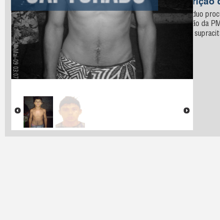
Descrição 
O indivíduo pro
guarnição da PM
na data supracit