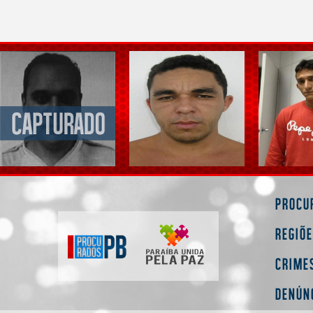
Procu
Regiõ
Crime
Denún