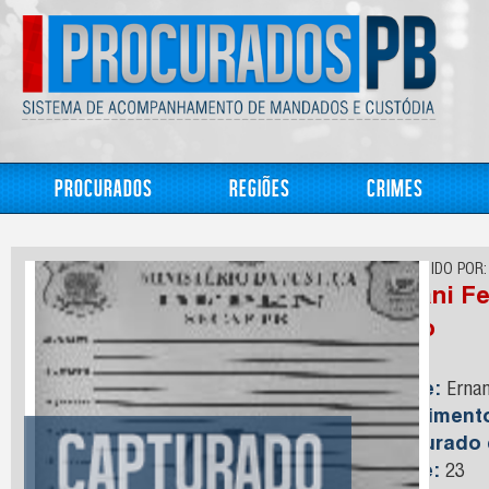
Procurados
Regiões
Crimes
CONHECIDO POR:
Ernani F
Neto
Nome:
Ernan
Nasciment
Capturado
Idade:
23