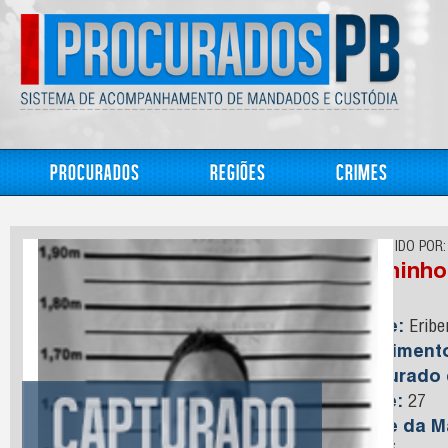
Procurados
Regiões
Crimes
CONHECIDO POR:
Buchinho
Nome:
Eribe
Nasciment
Capturado
Idade:
27
Nome da M