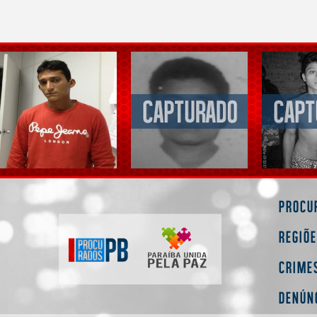
Procu
Regiõ
Crime
Denún