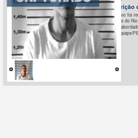
Santos
Descrição 
O fugitivo foi r
o estado do Ri
que foi aborda
Mamanguape/PB