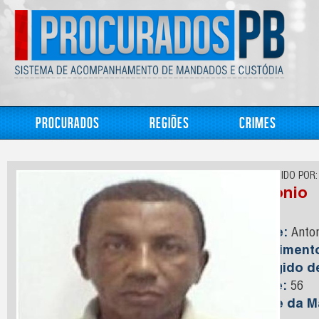
Procurados
Regiões
Crimes
CONHECIDO POR:
Antonio
Nome:
Anton
Nasciment
Foragido 
Idade:
56
Nome da M