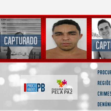
Procu
Regiõ
Crime
Denún