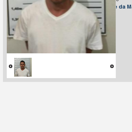
Macedo
Nome da M
Farias