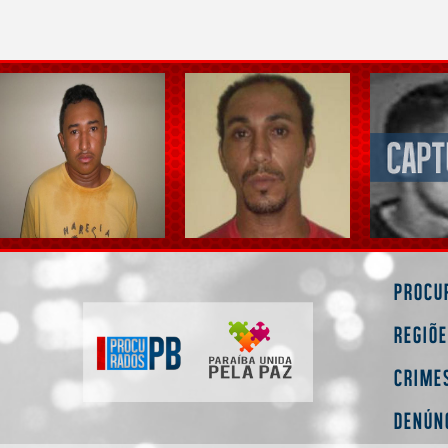
Procu
Regiõ
Crime
Denún