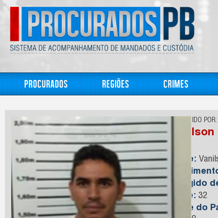
Procurados
Regiões
Crimes
CONHECIDO POR:
Vanilson
Nome:
Vanil
Nasciment
Foragido 
Idade:
32
Nome do Pa