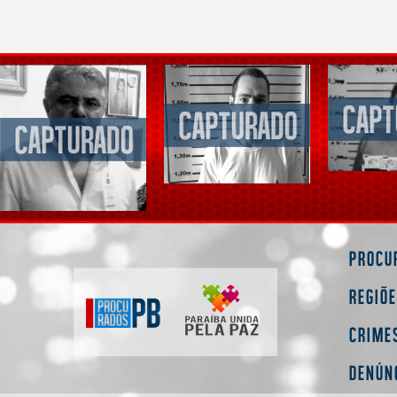
Procu
Regiõ
Crime
Denún