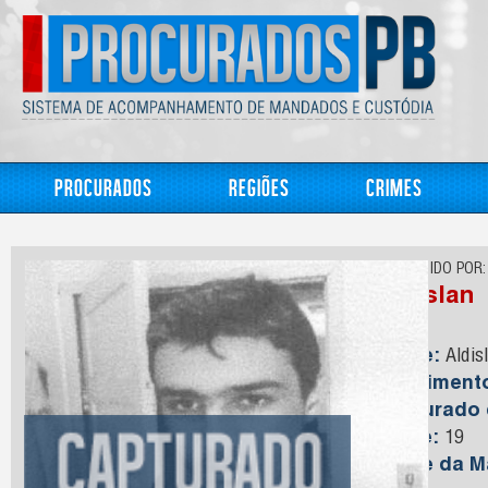
Procurados
Regiões
Crimes
CONHECIDO POR:
Aldislan
Nome:
Aldis
Nasciment
Capturado
Idade:
19
Nome da M