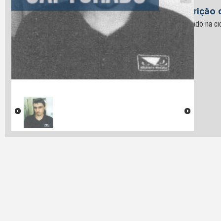
Melo
Descrição 
Capturado na c