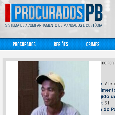
Procurados
Regiões
Crimes
CONHECIDO POR:
Mô
Nome:
Alexa
Nasciment
Foragido 
Idade:
31
Nome do Pa