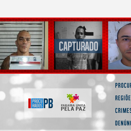
Procu
Regiõ
Crime
Denún