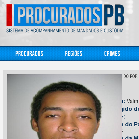
Procurados
Regiões
Crimes
CONHECIDO POR:
Nilo
Nome:
Valmi
Foragido 
Idade:
Nome do Pa
Santos