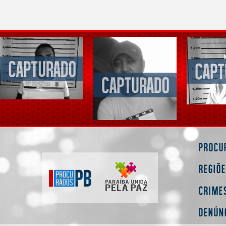
Procu
Regiõ
Crime
Denún