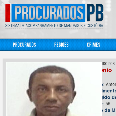
Procurados
Regiões
Crimes
CONHECIDO POR:
Antonio
Nome:
Anton
Nasciment
Foragido 
Idade:
56
Nome da M