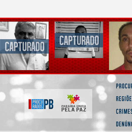
Procu
Regiõ
Crime
Denún