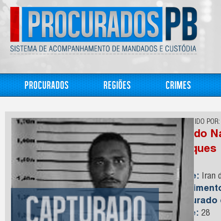
Procurados
Regiões
Crimes
CONHECIDO POR:
Iran do 
Marques
Nome:
Iran 
Nasciment
Capturado
Idade:
28