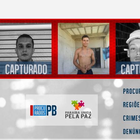
Procu
Regiõ
Crime
Denún