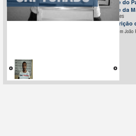
Nome do Pa
Nome da M
Marques
Descrição 
Preso em João P