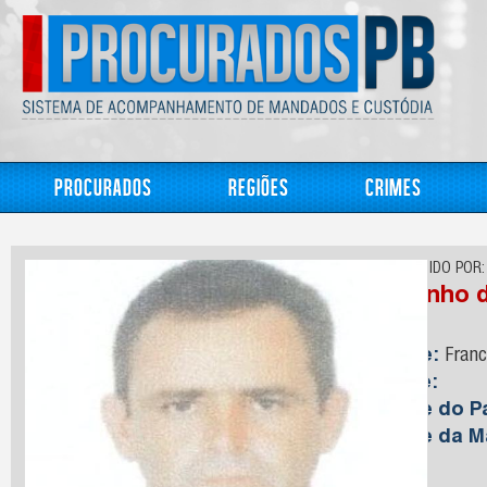
Procurados
Regiões
Crimes
CONHECIDO POR:
Netinho 
Nome:
Franc
Idade:
Nome do Pa
Nome da M