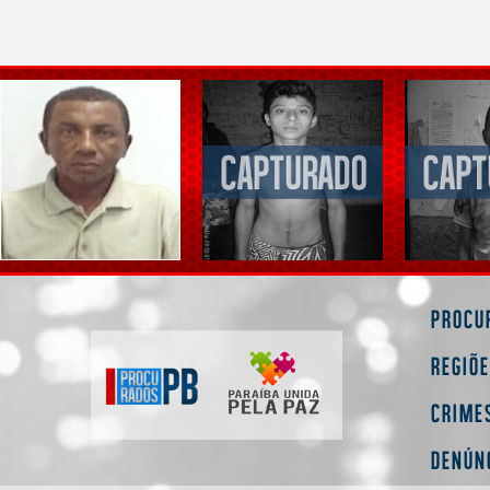
Procu
Regiõ
Crime
Denún