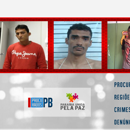
Procu
Regiõ
Crime
Denún