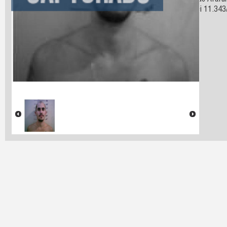
cidade de Ararun
33 da lei 11.343