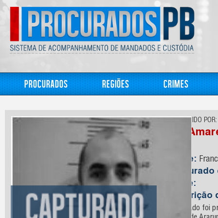
Procurados
Regiões
Crimes
CONHECIDO POR:
Ito; Amar
Nome:
Franc
Capturado
Idade:
Descrição 
O acusado foi pr