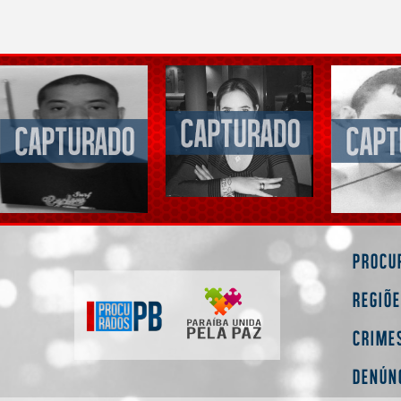
Procu
Regiõ
Crime
Denún