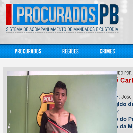
Procurados
Regiões
Crimes
CONHECIDO POR:
José Car
Nome:
José 
Foragido 
Idade:
Nome do Pa
Nome da M