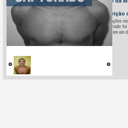
Nome da M
Silva
Descrição 
Informações rec
o procurado foi
recluso em um do