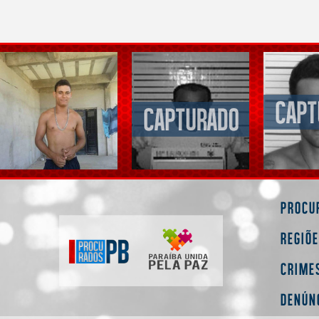
Procu
Regiõ
Crime
Denún