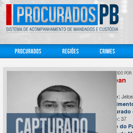
Procurados
Regiões
Crimes
CONHECIDO POR:
Jocean
Nome:
Jelce
Nasciment
Capturado
Idade:
37
Nome do Pa