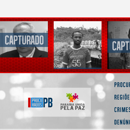
Procu
Regiõ
Crime
Denún