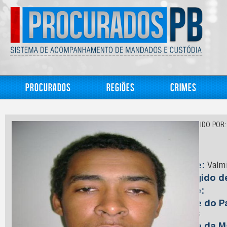
Procurados
Regiões
Crimes
CONHECIDO POR:
Nilo
Nome:
Valmi
Foragido 
Idade:
Nome do Pa
Santos