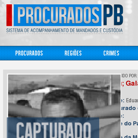
Procurados
Regiões
Crimes
CONHECIDO POR:
Suru; Gal
Nome:
Eduar
Capturado
Idade:
Nome do Pa
Lima