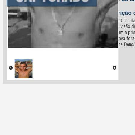
Nome da M
Melo
Descrição 
Policiais Civis 
com a Divisão d
realizaram a pri
encontrava forag
Cidade de Deus/