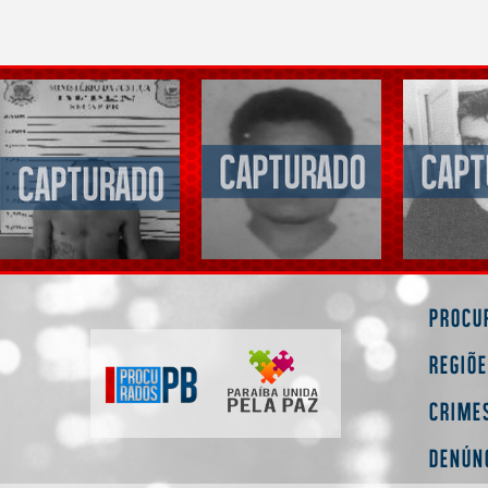
Procu
Regiõ
Crime
Denún