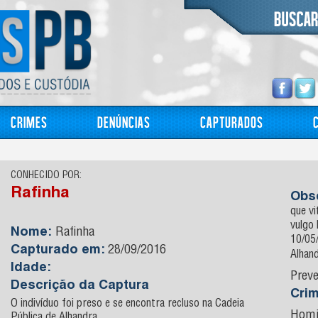
Crimes
Denúncias
Capturados
CONHECIDO POR:
Rafinha
Obs
que vi
vulgo 
Nome:
Rafinha
10/05
Capturado em:
28/09/2016
Alhan
Idade:
Preve
Descrição da Captura
Cri
O indivíduo foi preso e se encontra recluso na Cadeia
Homi