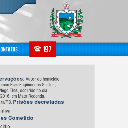
Contatos
ervações:
Autor do homicídio
timou Elias Eugênio dos Santos,
Nêgo Elias, ocorrido no dia
/2016, em Mata Redonda,
Prisões decretadas
dra/PB.
ntiva
mes Cometido
cídio