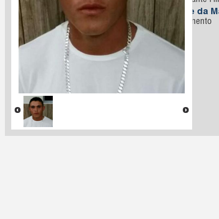
Cavalcante Fil
Nome da M
Nascimento