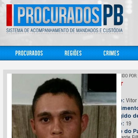
Procurados
Regiões
Crimes
CONHECIDO POR:
Vitor
Nome:
Vitor
Nasciment
Foragido 
Idade:
19
Nome do Pa