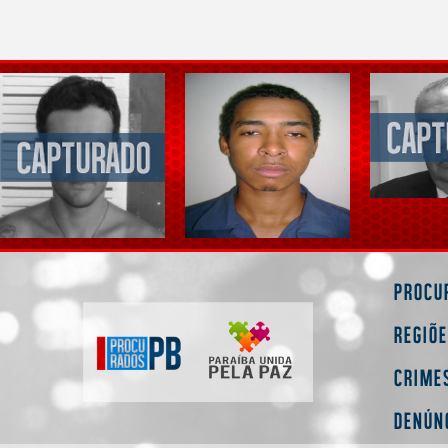
Procu
Regiõ
Crime
Denún