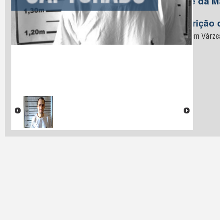
Nome da M
Silva
Descrição 
Preso em Várzea/