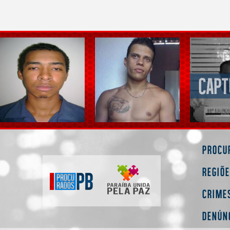
Procu
Regiõ
Crime
Denún