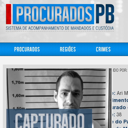
Procurados
Regiões
Crimes
CONHECIDO POR:
Ari
Nome:
Ari M
Nasciment
Capturado
Idade:
38
Nome do Pa