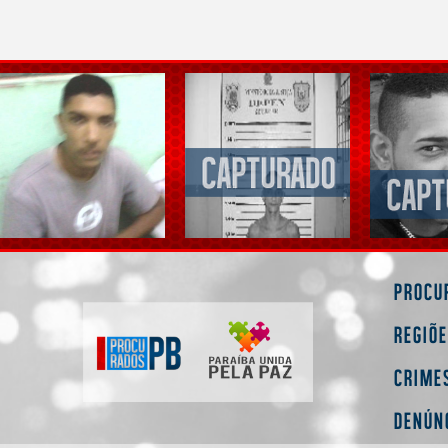
Procu
Regiõ
Crime
Denún