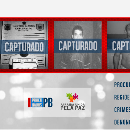
Procu
Regiõ
Crime
Denún