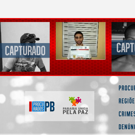
Procu
Regiõ
Crime
Denún