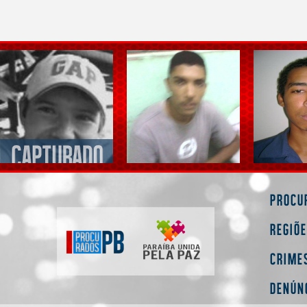
Procu
Regiõ
Crime
Denún