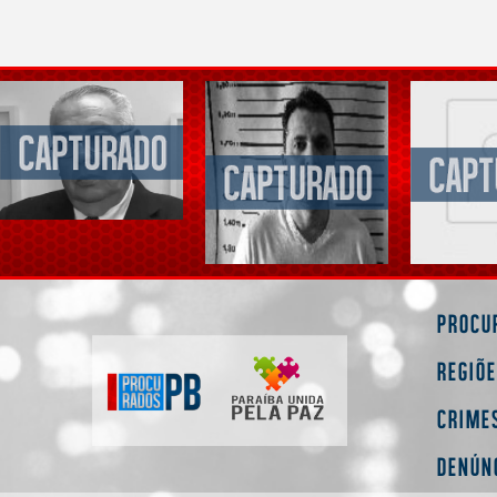
Procu
Regiõ
Crime
Denún