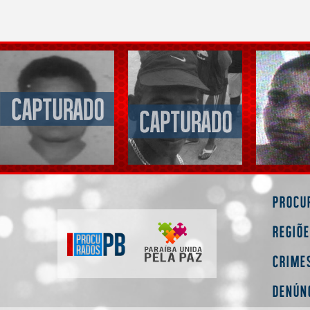
Procu
Regiõ
Crime
Denún