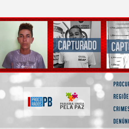
Procu
Regiõ
Crime
Denún