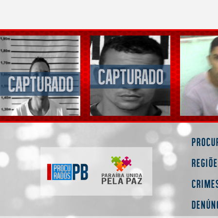
Procu
Regiõ
Crime
Denún