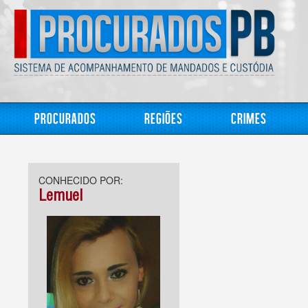
Procurados
Regiões
Crimes
CONHECIDO POR:
Lemuel