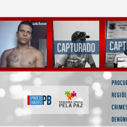
Procu
Regiõ
Crime
Denún