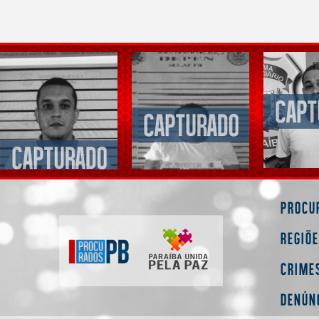
Procu
Regiõ
Crime
Denún