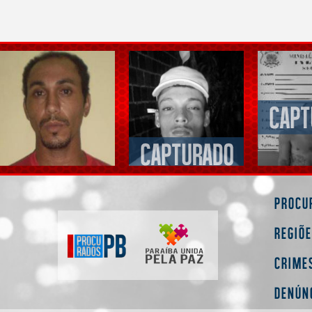
Procu
Regiõ
Crime
Denún