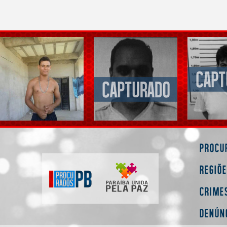
Procu
Regiõ
Crime
Denún