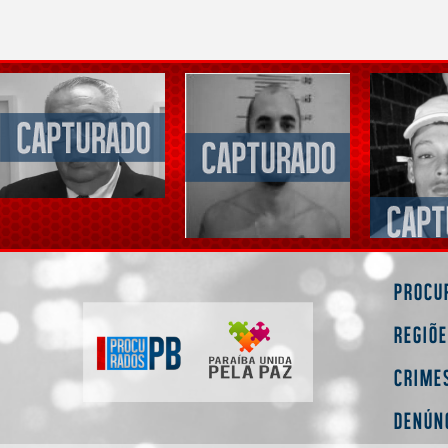
Procu
Regiõ
Crime
Denún