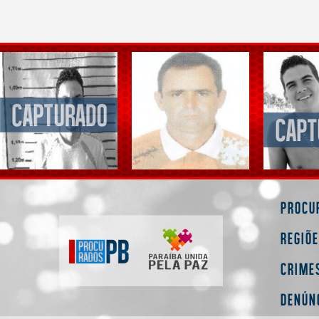
Procu
Regiõ
Crime
Denún