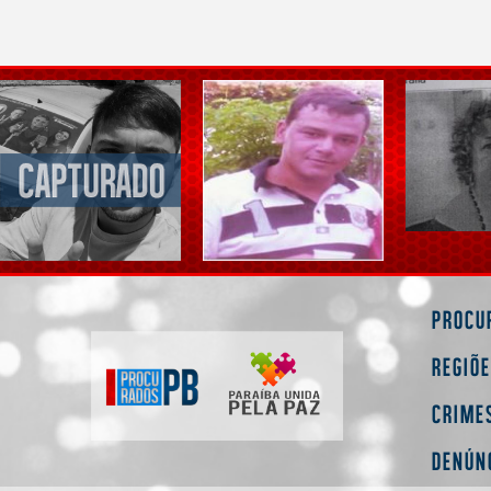
Procu
Regiõ
Crime
Denún