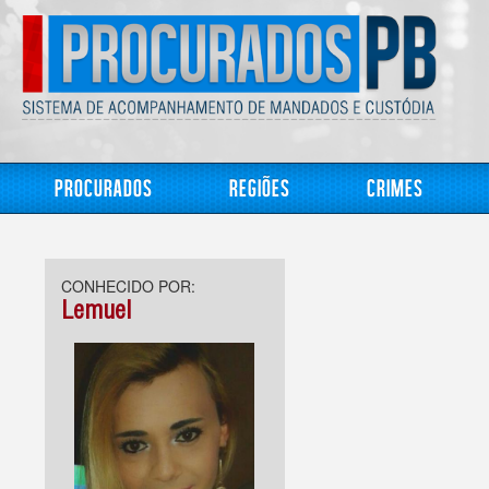
Procurados
Regiões
Crimes
CONHECIDO POR:
Lemuel