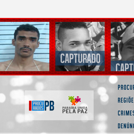
Procu
Regiõ
Crime
Denún