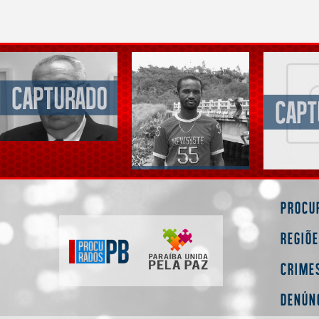
Procu
Regiõ
Crime
Denún