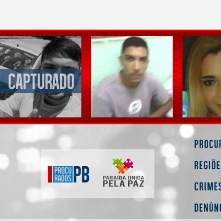
Procu
Regiõ
Crime
Denún