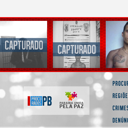
Procu
Regiõ
Crime
Denún