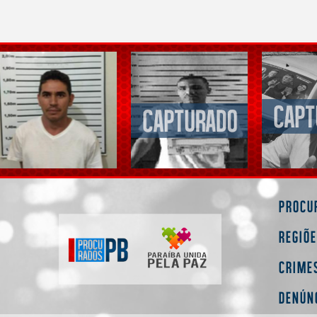
Procu
Regiõ
Crime
Denún