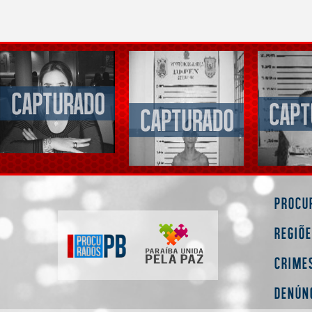
Procu
Regiõ
Crime
Denún