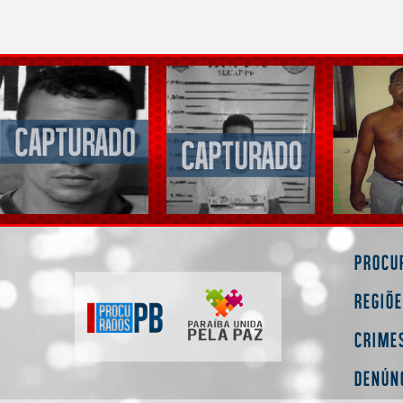
Procu
Regiõ
Crime
Denún