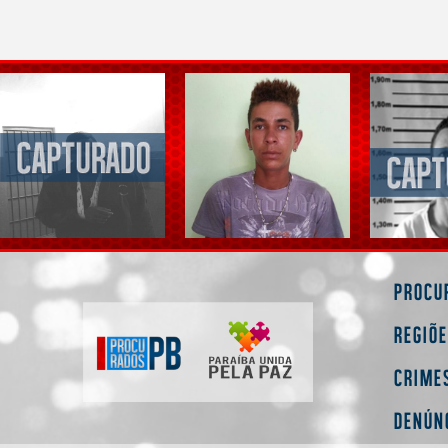
Procu
Regiõ
Crime
Denún