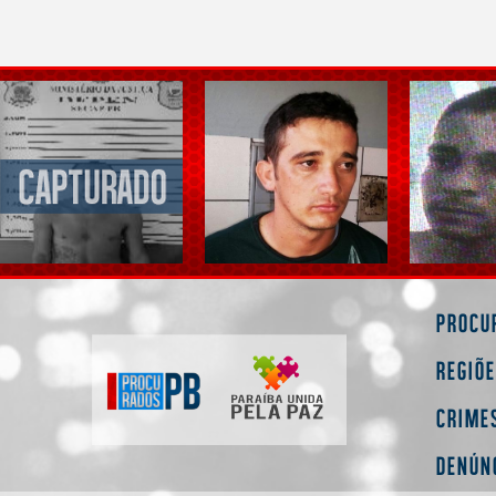
Procu
Regiõ
Crime
Denún